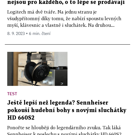
nejsou pro každého, o to lépe se prodávají
Logitech má dvě tváře. Na jednu stranu je
všudypřítomný díky tomu, že nabízí spoustu levných
myší, klávesnic a vlastně i sluchátek. Na druhou...
8. 9. 2023 ▪ 6 min. čtení
TEST
Ještě lepší než legenda? Sennheiser
pokouší hudební bohy s novými sluchátky
HD 660S2
Ponořte se hlouběji do legendárního zvuku. Tak láká
Sennheiser k poslechu s novými sluchátky HD 660S2.