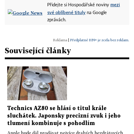
mezi
Přidejte si Hospodářské noviny
své oblíbené tituly
na Google
zprávách.
|
Předplatné HN+ je zcela bez reklam.
Související články
Technics AZ80 se hlásí o titul krále
sluchátek. Japonsky precizní zvuk i jeho
tlumení kombinuje s pohodlím
Apple bude dál prodávat nejvíce drahých bezdrátových