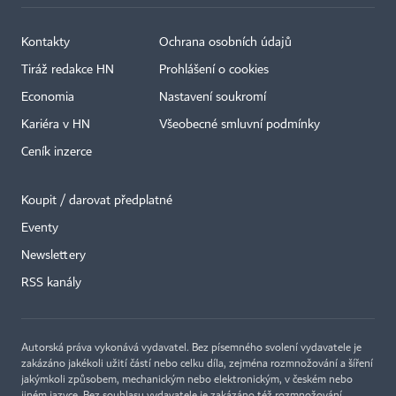
Kontakty
Ochrana osobních údajů
Tiráž redakce HN
Prohlášení o cookies
Economia
Nastavení soukromí
Kariéra v HN
Všeobecné smluvní podmínky
Ceník inzerce
Koupit / darovat předplatné
Eventy
×
Newslettery
RSS kanály
Autorská práva vykonává vydavatel. Bez písemného svolení vydavatele je
zakázáno jakékoli užití částí nebo celku díla, zejména rozmnožování a šíření
jakýmkoli způsobem, mechanickým nebo elektronickým, v českém nebo
jiném jazyce. Bez souhlasu vydavatele je zakázáno též rozmnožování