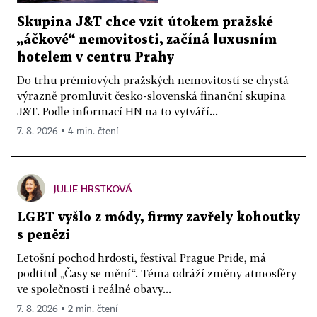
Skupina J&T chce vzít útokem pražské
„áčkové“ nemovitosti, začíná luxusním
hotelem v centru Prahy
Do trhu prémiových pražských nemovitostí se chystá
výrazně promluvit česko-slovenská finanční skupina
J&T. Podle informací HN na to vytváří...
7. 8. 2026 ▪ 4 min. čtení
JULIE HRSTKOVÁ
LGBT vyšlo z módy, firmy zavřely kohoutky
s penězi
Letošní pochod hrdosti, festival Prague Pride, má
podtitul „Časy se mění“. Téma odráží změny atmosféry
ve společnosti i reálné obavy...
7. 8. 2026 ▪ 2 min. čtení