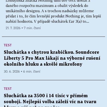
Londýnská značka Nothing umí dvě věci: dostat z
daného rozpočtu maximum a obalit výsledek do
unikátního designu. A s trochou nadsázky můžeme
přidat i to, že čím levnější produkt Nothing je, tím lepší
nabízí hodnotu. V případě sluchátek Ear 3(a) to...
21. 7. 2026 ▪ 7 min. čtení
TEST
Sluchátka s chytrou krabičkou. Soundcore
Liberty 5 Pro Max lákají na výborné rušení
okolního hluku a skvělé mikrofony
30. 6. 2026 ▪ 6 min. čtení
TEST
Sluchátka za 3500 i 14 tisíc v přímém
souboji. Nejlepší volba záleží víc na tvaru