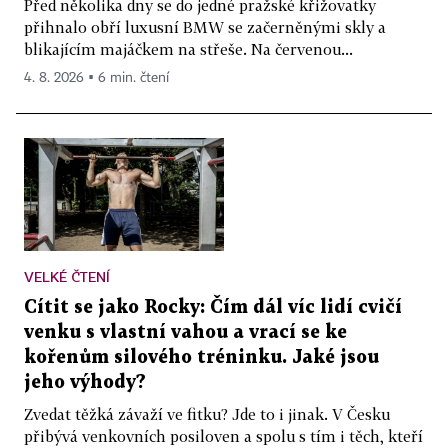
Před několika dny se do jedné pražské křižovatky
přihnalo obří luxusní BMW se začerněnými skly a
blikajícím majáčkem na střeše. Na červenou...
4. 8. 2026 ▪ 6 min. čtení
VELKÉ ČTENÍ
Cítit se jako Rocky: Čím dál víc lidí cvičí
venku s vlastní vahou a vrací se ke
kořenům silového tréninku. Jaké jsou
jeho výhody?
Zvedat těžká závaží ve fitku? Jde to i jinak. V Česku
přibývá venkovních posiloven a spolu s tím i těch, kteří