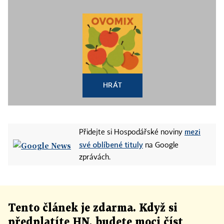
HRÁT
mezi
Přidejte si Hospodářské noviny
své oblíbené tituly
na Google
zprávách.
Tento článek
je
zdarma. Když si
předplatíte HN, budete moci číst