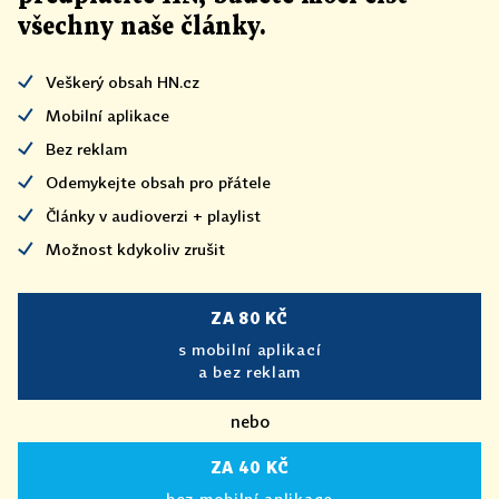
všechny naše články
.
Veškerý obsah HN.cz
Mobilní aplikace
Bez reklam
Odemykejte obsah pro přátele
Články v audioverzi + playlist
Možnost kdykoliv zrušit
ZA 80 KČ
s mobilní aplikací
a bez reklam
nebo
ZA 40 KČ
bez mobilní aplikace