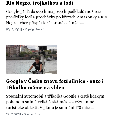
Rio Negro, trojkolkou a lodí
Google přidá do svých mapových podkladů možnost
projížďky lodí a procházky po březích Amazonky a Rio
Negro, chce přispět k záchraně deštných...
23. 8. 2011 ▪ 2 min. čtení
Google v Česku znovu fotí silnice - auto i
tříkolku máme na videu
Speciální automobil a tříkolka Google s čistě lidským
pohonem snímá velká česká města a významné
turistické oblasti. V plánu je snímání 170 míst...
19. 7. 2011 ▪ 2 min. čtení