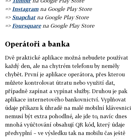
=>
Tumblr
na Google Play Store
=>
Instagram
na Google Play Store
=>
Snapchat
na Google Play Store
=>
Foursquare
na Google Play Store
Operátoři a banka
Dvě praktické aplikace možná nebudete používat
každý den, ale na chytrém telefonu by neměly
chybět. První je aplikace operátora, přes kterou
můžete kontrolovat útratu nebo využití dat,
případně zapínat a vypínat služby. Druhou je pak
aplikace internetového bankovnictví. Vyplňovat
údaje příkazu k úhradě na malé mobilní klávesnici
nemusí být extra pohodlné, ale jde to, navíc dnes
mnohá vyúčtování obsahují QR kód, který údaje
předvyplní – ve výsledku tak na mobilu čas ještě