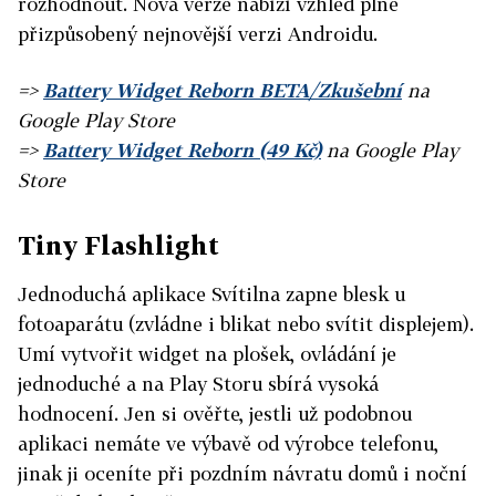
rozhodnout. Nová verze nabízí vzhled plně
přizpůsobený nejnovější verzi Androidu.
=>
Battery Widget Reborn BETA/Zkušební
na
Google Play Store
=>
Battery Widget Reborn (49 Kč)
na Google Play
Store
Tiny Flashlight
Jednoduchá aplikace Svítilna zapne blesk u
fotoaparátu (zvládne i blikat nebo svítit displejem).
Umí vytvořit widget na plošek, ovládání je
jednoduché a na Play Storu sbírá vysoká
hodnocení. Jen si ověřte, jestli už podobnou
aplikaci nemáte ve výbavě od výrobce telefonu,
jinak ji oceníte při pozdním návratu domů i noční