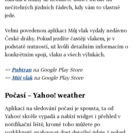
nečitelných jízdních řádech, kdy vám to vlastně
jede.
Velmi povedenou aplikaci Můj vlak vydaly nedávno
České dráhy. Pokud jezdíte častěji vlakem, je v
podstatě nutností, už kvůli detailním informacím o
konkrétním spoji, vlaku a všech výlukách.
=>
Pubtran
na Google Play Store
=>
Můj vlak
na Google Play Store
Počasí – Yahoo! weather
Aplikací na sledování počasí je spousta, ta od
Yahoo! skvěle vypadá a nabízí widget i přehled v
notifikační liště, kromě toho můžete po
rozkliknutí analyzovat dost detailní údaje. I pokud