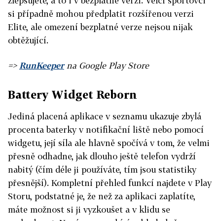
zlepšujete, a to i v bezplatné verzi. Velcí sportovci
si případně mohou předplatit rozšířenou verzi
Elite, ale omezení bezplatné verze nejsou nijak
obtěžující.
=>
RunKeeper
na Google Play Store
Battery Widget Reborn
Jediná placená aplikace v seznamu ukazuje zbylá
procenta baterky v notifikační liště nebo pomocí
widgetu, její síla ale hlavně spočívá v tom, že velmi
přesně odhadne, jak dlouho ještě telefon vydrží
nabitý (čím déle ji používáte, tím jsou statistiky
přesnější). Kompletní přehled funkcí najdete v Play
Storu, podstatné je, že než za aplikaci zaplatíte,
máte možnost si ji vyzkoušet a v klidu se