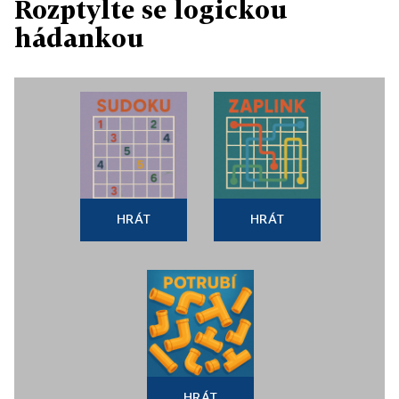
Rozptylte se logickou
hádankou
HRÁT
HRÁT
HRÁT