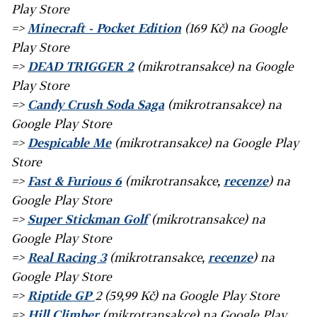
Play Store
=>
Minecraft - Pocket Edition
(169 Kč) na Google
Play Store
=>
DEAD TRIGGER 2
(mikrotransakce) na Google
Play Store
=>
Candy Crush Soda Saga
(mikrotransakce) na
Google Play Store
=>
Despicable Me
(mikrotransakce) na Google Play
Store
=>
Fast & Furious 6
(mikrotransakce,
recenze
) na
Google Play Store
=>
Super Stickman Golf
(mikrotransakce) na
Google Play Store
=>
Real Racing 3
(mikrotransakce,
recenze
) na
Google Play Store
=>
Riptide GP
2 (59,99 Kč) na Google Play Store
=>
Hill Climber
(mikrotransakce) na Google Play