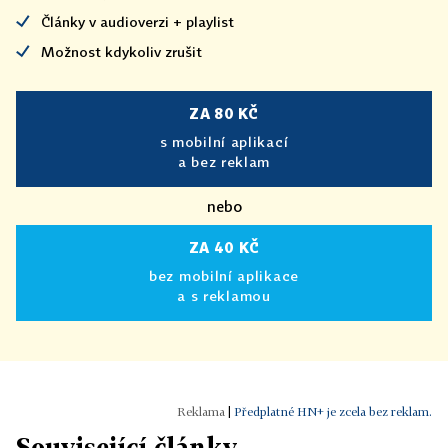
Články v audioverzi + playlist
Možnost kdykoliv zrušit
ZA 80 KČ
s mobilní aplikací
a bez reklam
nebo
ZA 40 KČ
bez mobilní aplikace
a s reklamou
|
Předplatné HN+ je zcela bez reklam.
Související články