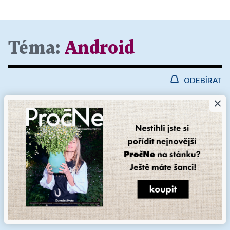
Téma:
Android
ODEBÍRAT
×
Sony Bravia 9 II se hlásí o titul televize
roku. Jas odpovídá profesionálním
monitorům ve filmových studiích
Letos je to naposledy, co Sony uvádí na trh své vlastní
televize. Od příštího roku už bude pod značkou Sony
Bravia vyrábět televizory TCL ve společném podniku, v
němž má čínská firma většinový podíl. I to je důvod,
proč by při pohledu na Bravii 9 II...
5. 8. 2026 ▪ 10 min. čtení