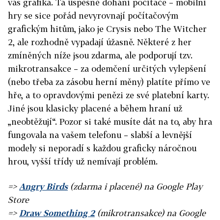
vás grafika. Ta úspěšně dohání počítače – mobilní
hry se sice pořád nevyrovnají počítačovým
grafickým hitům, jako je Crysis nebo The Witcher
2, ale rozhodně vypadají úžasně. Některé z her
zmíněných níže jsou zdarma, ale podporují tzv.
mikrotransakce – za odemčení určitých vylepšení
(nebo třeba za zásobu herní měny) platíte přímo ve
hře, a to opravdovými penězi ze své platební karty.
Jiné jsou klasicky placené a během hraní už
„neobtěžují“. Pozor si také musíte dát na to, aby hra
fungovala na vašem telefonu – slabší a levnější
modely si neporadí s každou graficky náročnou
hrou, vyšší třídy už nemívají problém.
=>
Angry Birds
(zdarma i placené) na Google Play
Store
=>
Draw Something 2
(mikrotransakce) na Google