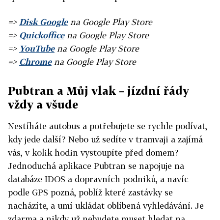
=>
Disk Google
na Google Play Store
=>
Quickoffice
na Google Play Store
=>
YouTube
na Google Play Store
=>
Chrome
na Google Play Store
Pubtran a Můj vlak – jízdní řády
vždy a všude
Nestíháte autobus a potřebujete se rychle podívat,
kdy jede další? Nebo už sedíte v tramvaji a zajímá
vás, v kolik hodin vystoupíte před domem?
Jednoduchá aplikace Pubtran se napojuje na
databáze IDOS a dopravních podniků, a navíc
podle GPS pozná, poblíž které zastávky se
nacházíte, a umí ukládat oblíbená vyhledávání. Je
zdarma a nikdy už nebudete muset hledat na