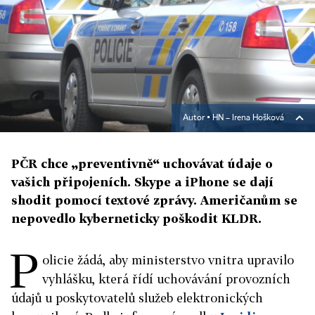
Autor ▪
HN – Irena Hošková
PČR chce „preventivně“ uchovávat údaje o
vašich připojeních. Skype a iPhone se dají
shodit pomocí textové zprávy. Američanům se
nepovedlo kyberneticky poškodit KLDR.
P
olicie žádá, aby ministerstvo vnitra upravilo
vyhlášku, která řídí uchovávání provozních
údajů u poskytovatelů služeb elektronických