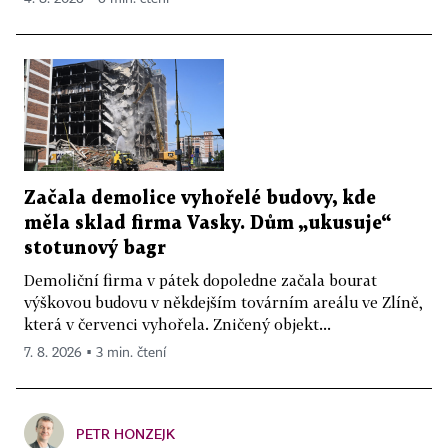
Začala demolice vyhořelé budovy, kde
měla sklad firma Vasky. Dům „ukusuje“
stotunový bagr
Demoliční firma v pátek dopoledne začala bourat
výškovou budovu v někdejším továrním areálu ve Zlíně,
která v červenci vyhořela. Zničený objekt...
7. 8. 2026 ▪ 3 min. čtení
PETR HONZEJK