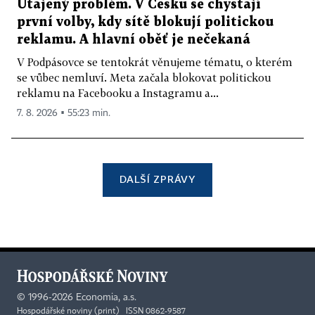
Utajený problém. V Česku se chystají
první volby, kdy sítě blokují politickou
reklamu. A hlavní oběť je nečekaná
V Podpásovce se tentokrát věnujeme tématu, o kterém
se vůbec nemluví. Meta začala blokovat politickou
reklamu na Facebooku a Instagramu a...
7. 8. 2026 ▪ 55:23 min.
DALŠÍ ZPRÁVY
©
1996-2026
Economia, a.s.
Hospodářské noviny (print) ISSN 0862-9587