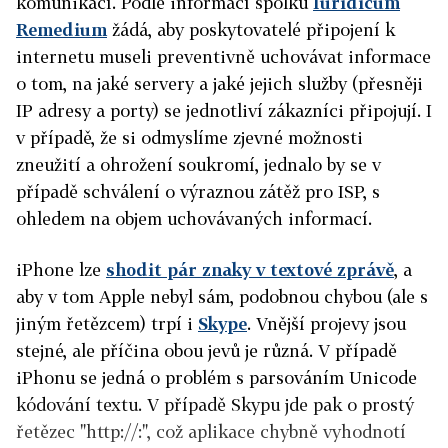
komunikací. Podle informací spolku
Iuridicum
Remedium
žádá, aby poskytovatelé připojení k
internetu museli preventivně uchovávat informace
o tom, na jaké servery a jaké jejich služby (přesněji
IP adresy a porty) se jednotliví zákazníci připojují. I
v případě, že si odmyslíme zjevné možnosti
zneužití a ohrožení soukromí, jednalo by se v
případě schválení o výraznou zátěž pro ISP, s
ohledem na objem uchovávaných informací.
iPhone lze
shodit pár znaky v textové zprávě
, a
aby v tom Apple nebyl sám, podobnou chybou (ale s
jiným řetězcem) trpí i
Skype
. Vnější projevy jsou
stejné, ale příčina obou jevů je různá. V případě
iPhonu se jedná o problém s parsováním Unicode
kódování textu. V případě Skypu jde pak o prostý
řetězec "http://:", což aplikace chybně vyhodnotí