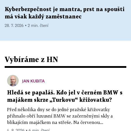
Kyberbezpečnost je mantra, prst na spoušti
má však každý zaměstnanec
28. 7. 2026 ▪ 2 min. čtení
Vybíráme z HN
JAN KUBITA
Hledá se papaláš. Kdo jel v černém BMW s
majákem skrze „Turkovu“ křižovatku?
Před několika dny se do jedné pražské křižovatky
přihnalo obří luxusní BMW se začerněnými skly a
blikajícím majáčkem na střeše. Na červenou...
4. 8. 2026 ▪ 6 min. čtení