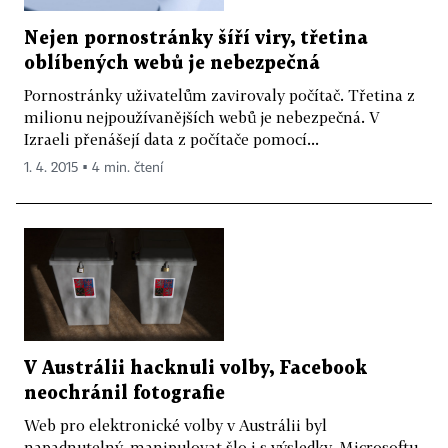
Nejen pornostránky šíří viry, třetina
oblíbených webů je nebezpečná
Pornostránky uživatelům zavirovaly počítač. Třetina z
milionu nejpoužívanějších webů je nebezpečná. V
Izraeli přenášejí data z počítače pomocí...
1. 4. 2015 ▪ 4 min. čtení
V Austrálii hacknuli volby, Facebook
neochránil fotografie
Web pro elektronické volby v Austrálii byl
napadnutelný, manipulovat šlo i s výsledky. Microsoftu