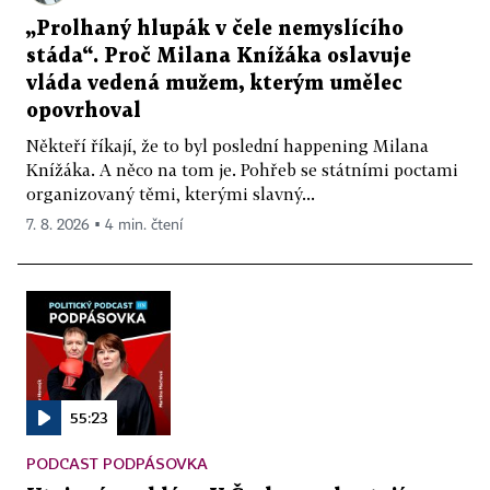
„Prolhaný hlupák v čele nemyslícího
stáda“. Proč Milana Knížáka oslavuje
vláda vedená mužem, kterým umělec
opovrhoval
Někteří říkají, že to byl poslední happening Milana
Knížáka. A něco na tom je. Pohřeb se státními poctami
organizovaný těmi, kterými slavný...
7. 8. 2026 ▪ 4 min. čtení
55:23
PODCAST PODPÁSOVKA