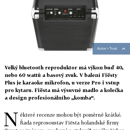
Autor ▪
Trust
Velký bluetooth reproduktor má výkon buď 40,
nebo 60 wattů a basový zvuk. V balení Fiësty
Plus je karaoke mikrofon, u verze Pro i vstup
pro kytaru. Fiësta má výsuvné madlo a kolečka
a design profesionálního „komba“.
N
ěkteré recenze mohou být poměrně krátké.
Řada reprosoustav Fiësta holandské firmy