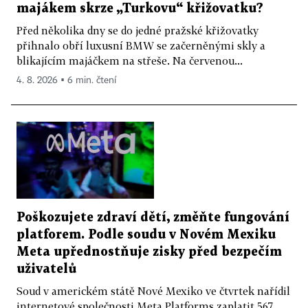
majákem skrze „Turkovu“ křižovatku?
Před několika dny se do jedné pražské křižovatky
přihnalo obří luxusní BMW se začerněnými skly a
blikajícím majáčkem na střeše. Na červenou...
4. 8. 2026 ▪ 6 min. čtení
Poškozujete zdraví dětí, změňte fungování
platforem. Podle soudu v Novém Mexiku
Meta upřednostňuje zisky před bezpečím
uživatelů
Soud v americkém státě Nové Mexiko ve čtvrtek nařídil
internetové společnosti Meta Platforms zaplatit 567