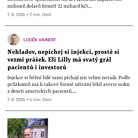
milionů dolarů (téměř 12 miliard Kč)...
7. 8. 2026 ▪ 2 min. čtení
LUDĚK VAINERT
Nehladov, nepíchej si injekci, prostě si
vezmi prášek. Eli Lilly má svatý grál
pacientů i investorů
Injekce si běžní lidé sami píchají jen velmi neradi. Podle
průzkumů má k takové formě užívání léků averzi sedm
z deseti amerických pacientů....
7. 8. 2026 ▪ 4 min. čtení