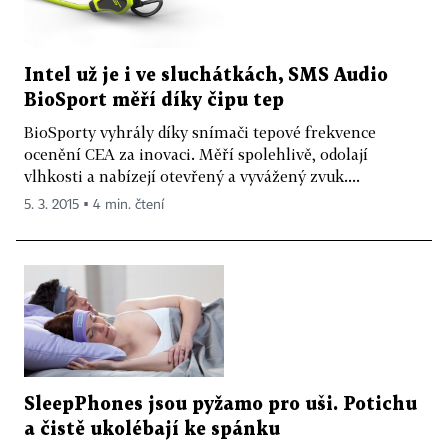
Intel už je i ve sluchátkách, SMS Audio
BioSport měří díky čipu tep
BioSporty vyhrály díky snímači tepové frekvence
ocenění CEA za inovaci. Měří spolehlivě, odolají
vlhkosti a nabízejí otevřený a vyvážený zvuk....
5. 3. 2015 ▪ 4 min. čtení
SleepPhones jsou pyžamo pro uši. Potichu
a čistě ukolébají ke spánku