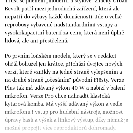
Trust se jménem „moderní a stylové“ značky Urban
Revolt patří mezi jednoduchá zařízení, která ale
nepatří do výbavy každé domácnosti. Jde o velké
reproboxy vybavené nadstandardními vstupy a
vysokokapacitní baterií za cenu, která není úplně
lidová, ale ani přestřelená.
Po prvním loňském modelu, který se v redakci
ohřál bohužel jen krátce, přichází dvojice nových
verzí, které vznikly na jedné straně vylepšením a
na druhé straně „očesáním“ původní Fiësty. Verze
Plus tak má udávaný výkon 40 W a nabízí v balení
mikrofon. Verze Pro chce nahradit klasická
kytarová komba. Má vyšší udávaný výkon a vedle
mikrofonu i vstup pro hudební nástroje, možnost
úpravy basů a výšek a linkový výstup, díky němuž je
možné propojit více reproduktorů dohromady.